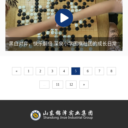
黑白对弈，快乐翻倍 深泉小学围棋社团的成长日常
«
1
2
3
4
5
6
7
8
...
11
12
»