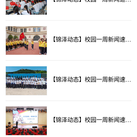
（第六十三期）！
【锦泽动态】校园一周新闻速览
（第六十二期）！
【锦泽动态】校园一周新闻速览
（第六十一期）！
【锦泽动态】校园一周新闻速览
（第六十期）！