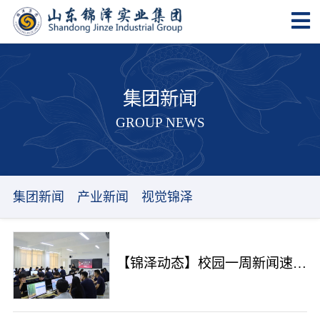
集团新闻
GROUP NEWS
集团新闻
产业新闻
视觉锦泽
【锦泽动态】校园一周新闻速览
（第六十七期）