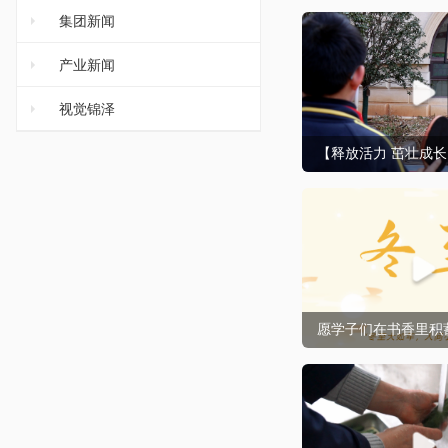
集团新闻
产业新闻
视觉锦泽